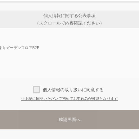
個人情報に関する公表事項
（スクロールで内容確認ください）
青山 ガーデンフロアB2F
社）が取得した個人情報、また個人関連情報は、以下の目的に限り使用いたします。
個人情報の取り扱いに同意する
利用目的
※上記に同意いただいて初めてお申込みが可能となります
年齢確認（成人の確認）
受講のご案内
試験の合否確認を含む受講の管理
受講料の請求や返金
サービスのご案内
メールマガジンの配信（講座のご紹介、ワインショップのご紹介、当社
個人
ワインなどの商品や資料の送付
各種手段でのご連絡
ご意見やお問合せに対する回答