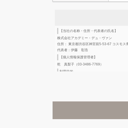
【当社の名称・住所・代表者の氏名】
株式会社アカデミー・デュ・ヴァン
住所： 東京都渋谷区神宮前5-53-67 コスモス
代表者：伊藤 彰浩
【個人情報保護管理者】
乾 真梨子（03-3486-7769）
利用目的
株式会社アカデミー・デュ・ヴァン（以下当
項目
ワインスクールへのお申込みでお預かりした
情報