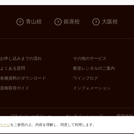
ご意見、ご感想、アンケート類等のご依頼
キャンペーン等でのプレゼント商品等のお届け
当社のマーケティングツールでの活用（メール、SMS、SNS、CRM
一部のデータはツール会社に共有する場合もあります。
青山校
銀座校
大阪校
広告配信と運用と効果測定での活用（Google、meta、Criteo など）
年齢確認（成人の確認）
無料体験のご案内
メールマガジンの配信（講座のご紹介、ワインショップのご紹介、当社
各種サービスのご案内
報
お問い合わせへの回答
当社のマーケティングツールでの活用（メール、SMS、SNS、CRM
一部のデータはツール会社に共有する場合もあります。
お申し込みまでの流れ
その他のサービス
広告配信と運用と効果測定での活用（Google、meta、Criteo など）
よくある質問
教室レンタルのご案内
資料のご送付
メールマガジンの配信（講座のご紹介、ワインショップのご紹介、当社
各種サービスのご案内
各種資料のダウンロード
ワインブログ
お問い合わせへの回答
当社のマーケティングツールでの活用（メール、SMS、SNS、CRM
資格取得ガイド
インフォメーション
一部のデータはツール会社に共有する場合もあります。
広告配信と運用と効果測定での活用（Google、meta、Criteo など）
年齢確認（成人の確認）
オンラインショッピングの受付、商品の梱包、配送、それらに付随した
料金のご請求
プライバシーポリシー
オンラインショップ
受講規約
商品のご購入やご利用に関する履歴管理
メールマガジンの配信（講座のご紹介、ワインショップのご紹介、当社
ページ
をご参照の上、内容を理解し、同意して利用します。
かり
商品やサービスに関する各種ご案内
ご意見、ご感想、アンケート類等のご依頼