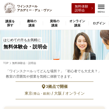
無料体験
ワインスクール
説明会
アカデミー・デュ・ヴァン
趣味の
資格の
オンライン
講座を
ログイン
探す
講座
講座
講座
はじめての方もお気軽に
無料体験会・説明会
TOP
無料体験会・説明会
「ワインスクールってどんな場所？」「初心者でも大丈夫？」
教室の雰囲気や授業を気軽に体験できます。
3拠点で開催
東京
/ 大阪 / オンライン
(青山・銀座)