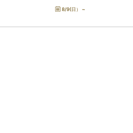
た、カベルネ・ソーヴィニヨンのワ
8/9(日） ~
つ異なる品種のワインも併せて比較
ュアップも図ります。試飲は6種類。
J.S.A.ソムリエ/ワインエキスパート