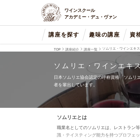
ワインスクール
アカデミー・デュ・ヴァン
講座を探す
趣味の講座
資
ソムリエ・ワインエキス
TOP
講座紹介
講座一覧
ソムリエ・ワインエキス
日本ソムリエ協会認定の呼称資格「ソムリ
者を輩出しています。
ソムリエとは
職業名としてのソムリエは、レストラン等
識・テイスティング能力を持つプロフェッショ