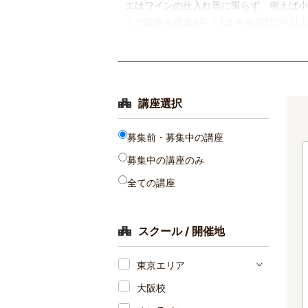
エはワインの仕入れ等に限らず、例えば小
下の職務を通算3年（J.S.A.会員歴2
講座選択
募集前・募集中の講座
募集中の講座のみ
全ての講座
スクール / 開催地
東京エリア
大阪校