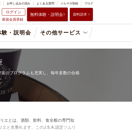
覧
お申し込みの流れ
よくある質問
メルマガ登録
ブログ
ログイン
無料体験・説明会
資料請求
新規会員登録
体験・説明会
その他サービス
座
対策のプログラムも充実し、毎年多数の合格
リエとは、酒類、飲料、食全般の専門知
エと名乗れます。このJ.S.A.認定ソムリ