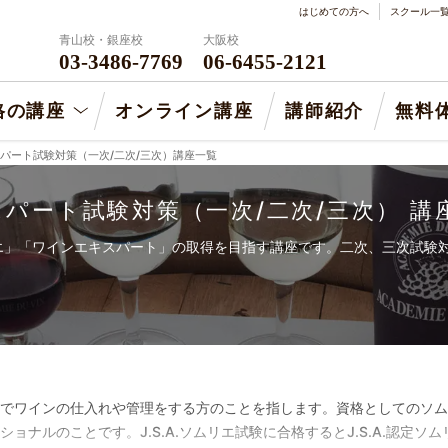
はじめての方へ
スクール一
青山校・銀座校
大阪校
03-3486-7769
06-6455-2121
格の講座
オンライン講座
講師紹介
無料
パート試験対策（一次/二次/三次）講座一覧
パート試験対策（一次/二次/三次） 講
エ」「ワインエキスパート」の取得を目指す講座です。二次、三次試験
でワインの仕入れや管理をする方のことを指します。資格としてのソム
ナルのことです。J.S.A.ソムリエ試験に合格するとJ.S.A.認定ソムリ