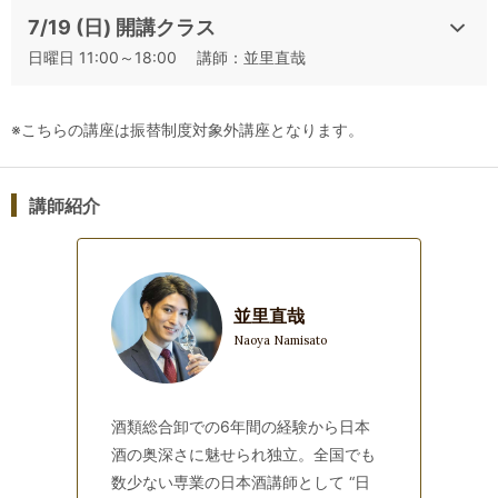
7/19 (日) 開講クラス
・受講生向け
マイページ
でご確認ください。
日曜日 11:00～18:00 講師：並里直哉
・マイページにログイン後、「動画視聴」アイコンよりご覧い
ただけます。
※こちらの講座は振替制度対象外講座となります。
日
※動画閲覧期限：2026年7月21
(火)17時～8月26日(水)
◆資料について
講師紹介
講座資料は全てデータでの配布となります。
マイページ「資料ダウンロード」アイコンからダウンロード可
能になります。
並里直哉
Naoya Namisato
詳細は講座前日にお送りするZoomのご案内メールにてご案内
いたします。
※資料ダウンロード期限：2026年8月26日(水)まで
酒類総合卸での6年間の経験から日本
★重要★
酒の奥深さに魅せられ独立。全国でも
キャンセルされる場合は、必ず書面（Webからお申込頂いた際
数少ない専業の日本酒講師として “日