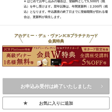
※ はじめてお申し込みの場合は、登録料として5,500円（税
ドでは、香りや味わいを理論的に捉え
込）を申し受けます。翌年以降は、年間更新料：2,200円（税
て段階的に学ぶため、才能や感性に頼
込）となります。申込講座の終了日までに登録期限が切れる場
らずに着実に力をつけることが出来ま
合は、更新料が発生します。
す。【その２ 理解を補強するフォロー
体制】 講義の前後だけでなく、LINEで
も質問可能です。講義に丁寧な質疑応
アカデミー・デュ・ヴァンJCBプラチナカード
答を組み合わせることで、合格後の活
会員特典
躍も見据えた「確実な理解」を目指し
ていきます。 特にワインなど他酒類の
世界から日本酒に進んだ方はそれぞれ
勘違いしやすいポイントがあったりも
しますので、酒類総合卸で酒類全般に
触れた経験から適切にフォローをして
いきます。【その３ 合格後も続く学び
お申込み受付は終了いたしました
と仲間】 資格取得だけで終わってしま
うのがもったいないというのも多くの
お気に入りに追加
方のご意見かと思います。並里クラス
はメインの「本講座」だけでも毎年百