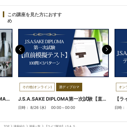
数十名の仲間が集まりますので、受講
中だけでなく受講後も交流や情報交換
この講座を見た方におすす
が活発です。定期的な交流会や酒蔵見
め
学、ブラッシュアップのための講座な
ども用意されていますので、合格後も
含めてずっと刺激を得られる環境で
す。＿＿＿＿＿＿＿＿＿＿＿＿＿＿＿
＿＿＿＿＿＿＿＿＿＿＿＿＿＿＿＿＿
＿＿＿＿＿＿＿＿【保有資格・実績 】
酒類総合研究所認定 清酒専門評価者日
本醸造協会認定 唎酒マイスターSSI認
定 唎酒師＆ 国際唎酒師／酒匠／グラ
その他(オンライン)
酒ディプロマ
オン
ンド和酒マスターテイスター日本ソム
リエ協会認定 ソムリエ／SAKE
【ライブ配信】J.S.A.SAKE DIPLOMA二次試験対策：【総仕上げに】テイスティング模擬試験セット(①②同日開催)
J.S.A.SAKE DIPLOMA第一次試験【直前模擬テスト】100問×3パターン
DIPLOMA＆ SAKE検定講師WSET認定
日時： 8/26 (水) 00:00～00:00
日時： 8
Level 3 Award in Wines／Sake第5回
世界利酒師コンクール：決勝ベスト4
メディア出演多数（テレビ各局／ラジ
TOP
講座紹介
講座一覧
【ライブ配信】J.S.A. SAKE DIPLOMA一次試験対策 総ざらい講座