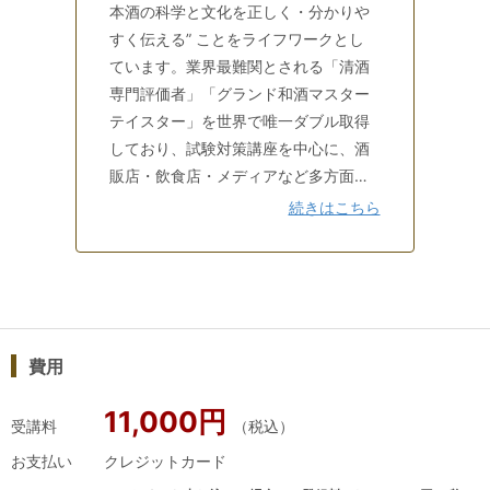
の自動返信メールにご返信または問い合わせフォーム含む）に
本酒の科学と文化を正しく・分かりや
てご連絡下さい。
すく伝える” ことをライフワークとし
ています。業界最難関とされる「清酒
キャンセル手数料
専門評価者」「グランド和酒マスター
受講開始日の14日前まで：0％（全額返金）
テイスター」を世界で唯一ダブル取得
受講開始日の13日前から：100％（返金不可）
しており、試験対策講座を中心に、酒
販店・飲食店・メディアなど多方面で
※一次試験の合否に関わらず、キャンセル期日以降のキャンセ
日本酒教育・監修を行っています。＿
続きはこちら
ルはいたしかねます
＿＿＿＿＿＿＿＿＿＿＿＿＿＿＿＿＿
※詳細につきましては
こちら
をご確認ください。
＿＿＿＿＿＿＿＿＿＿＿＿＿＿＿＿＿
＿＿＿＿＿■受講生が「並里クラス」
を選ぶ理由■【その１ 精緻なテイステ
検索キーワード：受験特集_SAKE総ざらい
ィング訓練】テイスティングが不安と
費用
いう日本酒初心者の方でも安心してく
ださい。試験までの数か月で“味・香り
11,000円
を言葉で説明できる”レベルに引き上げ
受講料
（税込）
ます。国が認める「清酒専門評価者」
お支払い
クレジットカード
の技術と経験を組みわせた独自メソッ