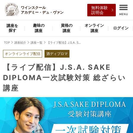
ワインスクール
無料体験
アカデミー・デュ・ヴァン
説明会
趣味の
資格の
オンライン
講座を
ログイン
探す
講座
講座
講座
TOP
講座紹介
講座一覧
【ライブ配信】J.S.A. SAKE DIPLOMA一次試験対策 総ざらい講座
オンラインライブ配信
酒ディプロマ
【ライブ配信】J.S.A. SAKE
DIPLOMA一次試験対策 総ざらい
講座