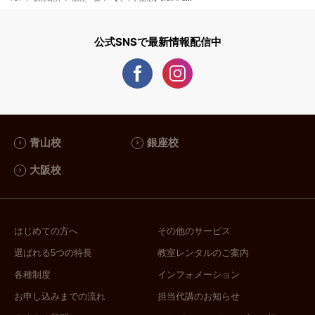
オ／雑誌その他での日本酒解説・監
修）各種学会所属(日本醸造学会／酒史
公式SNSで最新情報配信中
学会／酒米研究会／清酒酵母・麹研究
会)商品監修（酒×アートのコラボレー
ション SUMIGA sake）＿＿＿＿＿＿
＿＿＿＿＿＿＿＿＿＿＿＿＿＿＿＿＿
＿＿＿＿＿＿＿＿＿＿＿＿＿＿＿＿＿
■受講をお考えの方へのメッセージ■
青山校
銀座校
並里クラスでは、ただ試験に合格する
だけでなく「根拠を持って説明できる
大阪校
日本酒のプロフェッショナル」になる
ことを目標としています。とはいえそ
れは「スパルタ指導をするぞ！」とい
はじめての方へ
その他のサービス
うことではありません。「何故そうな
選ばれる5つの特長
教室レンタルのご案内
るの？」という好奇心を満たした結
果、自然とそこにたどり着くべきだと
各種制度
インフォメーション
思っています。そしてもちろん才能や
お申し込みまでの流れ
担当代講のお知らせ
現時点の知識レベルもまったく関係あ