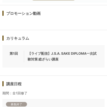
J.S.A.SAKE DIPLOMA呼称資格の一次試験に特化した直前対策
1日講座を開催します。
プロモーション動画
CBT方式に変更となってから9年目、年々出題範囲が広がり難
易度の増すこの試験を確実に突破するために何が必要なのかを
明確にし、臨戦態勢を整えるのがこの「直前対策1日講座」で
す。
カリキュラム
長丁場の講座となりますので、ご自宅や落ち着いて視聴できる
環境で受講されるのも良いでしょう。
第1回
【ライブ配信】J.S.A. SAKE DIPLOMA一次試
最後の最後まであきらめることなく、資格を勝ち取りましょ
験対策 総ざらい講座
う！
※「日本ソムリエ協会SAKE DIPLOMA教本」をお手元にご用意
講座日程
の上、ご視聴ください。本講座では、テイスティングは行いま
せん（途中休憩あり）。
期間：全1回修了
募集終了
◆
録画動画視聴閲覧方法