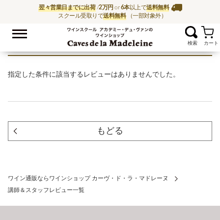
翌々営業日までに出荷
/
2万円
or
6本
以上で
送料無料
スクール受取りで
送料無料
（一部対象外）
お気に入
ワイン通販ならワイン
指定した条件に該当するレビューはありませんでした。
もどる
ワイン通販ならワインショップ カーヴ・ド・ラ・マドレーヌ
講師＆スタッフレビュー一覧