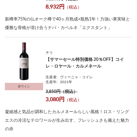
8,932円
（税込）
新樽率75%の仏オーク樽で40ヶ月熟成+瓶熟1年！力強い果実味と
優雅な骨格が溶け合うナパ・カベルネ「エクスタント」
チリ
【サマーセール特別価格 20％OFF】コイ
レ・ロヤール・カルメネール
生産者:
ヴィーニャ・コイレ
生産年:
2021年
赤ワイン
3,850円（税込）
3,080円
（税込）
凝縮感と気品が調和したカルメネールらしい風格！ロス・リング
エスの冷涼なテロワールが生み出す、フレッシュさも備えた魅力
の赤