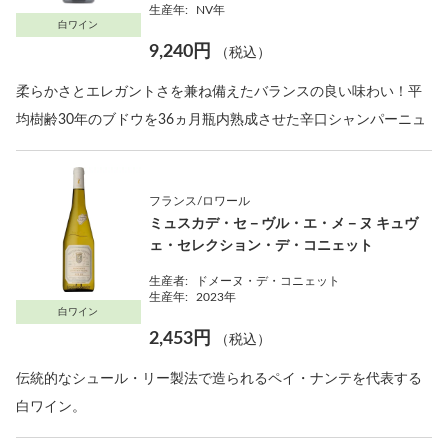
生産年:
NV年
白ワイン
9,240円
（税込）
柔らかさとエレガントさを兼ね備えたバランスの良い味わい！平
均樹齢30年のブドウを36ヵ月瓶内熟成させた辛口シャンパーニュ
フランス/ロワール
ミュスカデ・セ－ヴル・エ・メ－ヌ キュヴ
ェ・セレクション・デ・コニェット
生産者:
ドメーヌ・デ・コニェット
生産年:
2023年
白ワイン
2,453円
（税込）
伝統的なシュール・リー製法で造られるペイ・ナンテを代表する
白ワイン。