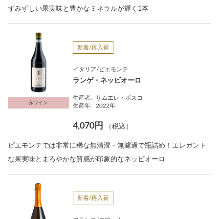
ずみずしい果実味と豊かなミネラルが輝く1本
新着/再入荷
イタリア/ピエモンテ
ランゲ・ネッビオーロ
生産者:
サムエレ・ボスコ
赤ワイン
生産年:
2022年
4,070円
（税込）
ピエモンテでは非常に稀な無清澄・無濾過で瓶詰め！エレガント
な果実味とまろやかな質感が印象的なネッビオーロ
新着/再入荷