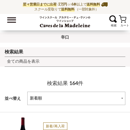
翌々営業日までに出荷
/
2万円
or
6本
以上で
送料無料
スクール受取りで
送料無料
（一部対象外）
お気に入
ワイン通販ならワイン
辛口
検索結果
全ての商品を表示
検索結果
164
件
並べ替え
新着/再入荷