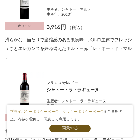
生産者:
シャトー・マルテ
生産年:
2020年
赤ワイン
3,916円
（税込）
滑らかな口当たりで凝縮感のある果実味！メルロ主体でフレッシ
ュさとエレガンスを兼ね備えたボルドー赤「レ・オー・ド・マル
テ」
フランス/ボルドー
シャトー・ラ・ラギューヌ
生産者:
シャトー・ラ・ラギューヌ
生産年:
2015年
プライバシーポリシーページ
、
クッキーポリシーページ
をご参照の
赤ワイン
13,057円
（税込）
上、内容を理解し、同意して利用します。
条件検索
甘やかで凝縮感のある果実味と、豊かなタンニンが調和！最良年