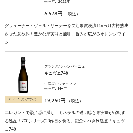
生産年:
2022年
6,578円
（税込）
グリューナー・ヴェルトリーナーを長期果皮浸漬+16ヵ月古樽熟成
させた意欲作！豊かな果実味と酸味、旨みが広がるオレンジワイ
ン
フランス/シャンパーニュ
キュヴェ748
生産者:
ジャクソン
生産年:
NV年
スパークリングワイン
19,250円
（税込）
エレガントで緊張感に満ち、ミネラルの透明感と果実味が躍動す
る逸品！700シリーズ20作目を飾る、記念すべき到達点「キュヴ
ェ748」