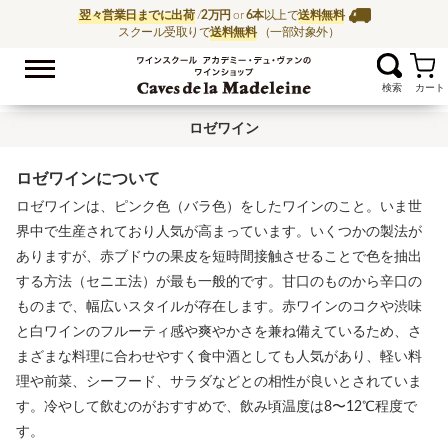
翌々営業日までに出荷
/
2万円
or
6本
以上で
送料無料
スクール受取りで
送料無料
（一部対象外）
お気に入
ワイン通販ならワイン
ロゼワイン
ロゼワインについて
ロゼワインは、ピンク色（バラ色）をしたワインのこと。いま世
界中で生産されており人気が高まっています。いくつかの製法が
ありますが、赤ブドウの果皮を短時間接触させることで色を抽出
する方法（セニエ法）が最も一般的です。甘口のものから辛口の
ものまで、幅広いスタイルが存在します。赤ワインのコクや渋味
と白ワインのフルーティ感や爽やかさを兼ね備えているため、さ
まざまな料理に合わせやすく食中酒としても人気があり、軽い料
理や前菜、シーフード、サラダなどとの相性が良いとされていま
す。冷やして飲むのがおすすめで、飲み頃温度は8〜12℃程度で
す。