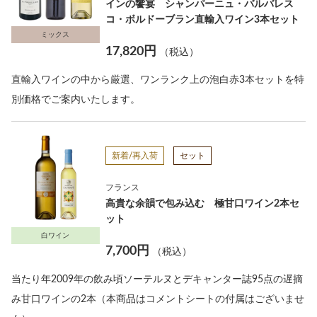
インの饗宴 シャンパーニュ・バルバレス
コ・ボルドーブラン直輸入ワイン3本セット
ミックス
17,820円
（税込）
直輸入ワインの中から厳選、ワンランク上の泡白赤3本セットを特
別価格でご案内いたします。
新着/再入荷
セット
フランス
高貴な余韻で包み込む 極甘口ワイン2本セ
ット
白ワイン
7,700円
（税込）
当たり年2009年の飲み頃ソーテルヌとデキャンター誌95点の遅摘
み甘口ワインの2本（本商品はコメントシートの付属はございませ