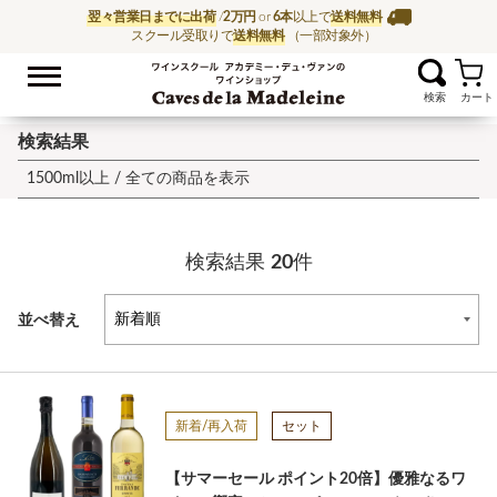
翌々営業日までに出荷
/
2万円
or
6本
以上で
送料無料
スクール受取りで
送料無料
（一部対象外）
お気に入
ワイン通販ならワイン
検索結果
1500ml以上 /
全ての商品を表示
検索結果
20
件
並べ替え
新着/再入荷
セット
【サマーセール ポイント20倍】優雅なるワ