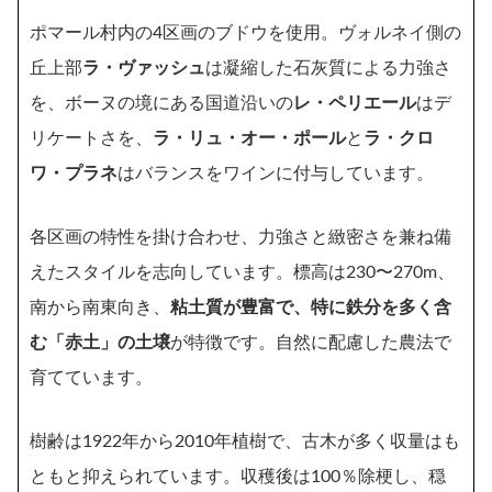
​ポマール村内の4区画のブドウを使用。ヴォルネイ側の
丘上部
ラ・ヴァッシュ
は凝縮した石灰質による力強さ
を、ボーヌの境にある国道沿いの
レ・ペリエール
はデ
リケートさを、
ラ・リュ・オー・ポール
と
ラ・クロ
ワ・プラネ
はバランスをワインに付与しています。
各区画の特性を掛け合わせ、力強さと緻密さを兼ね備
えたスタイルを志向しています。標高は230〜270m、
南から南東向き、
粘土質が豊富で、特に鉄分を多く含
む「赤土」の土壌
が特徴です。自然に配慮した農法で
育てています。
樹齢は1922年から2010年植樹で、古木が多く収量はも
ともと抑えられています。収穫後は100％除梗し、穏