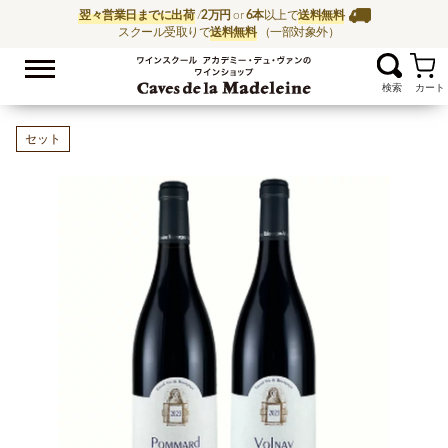
翌々営業日までに出荷
/
2万円
or
6本
以上で
送料無料
スクール受取りで
送料無料
（一部対象外）
お気に入
ワイン通販ならワイン
セット