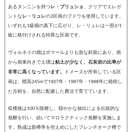
あるタンニンを持つ
レ・プリュショ
、クリアでエレガ
ントな
レ・リュレ
の2区画のブドウを使用しています。
いずれも1級畑の真下に広がり、レ・リュレは一部が1
級に格付けされる特異な区画です。
南
ヴォルネイの畑はポマールよりも急な斜面にあり、
から南東向き
で土壌は
粘土が少なく、石灰岩の比率が
非常に高くなっています。
ドメーヌ
が所有している区
1927年・1987年・1988年に植樹し
画は、標高245mで
た古樹を、
自然に配慮した農法で育てています。
収穫後は100％除梗し、穏やかな抽出による伝統的な
発酵を行い、続いてマロラクティック発酵を実施しま
す。熟成は新樽率を控えめにしたフレンチオーク樽で