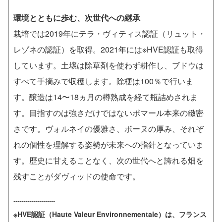
​環境とともに歩む、次世代への継承
栽培では2019年にテラ・ヴィティス認証（リュット・
レゾネの認証）を取得。2021年には※HVE認証も取得
しています。土壌は除草剤を使わず耕作し、ブドウは
すべて手摘みで収穫します。除梗は100％で行いま
す。醸造は14〜18ヵ月の樽熟成を経て瓶詰めされま
す。目指すのは強さだけではないポマール本来の緻密
さです。ヴォルネイの優雅さ、ボーヌの厚み、それぞ
れの個性を理解する姿勢が未来への指針となっていま
す。歴史に甘えることなく、次の世代へと誇れる畑を
残すことがダヴィッドの使命です。
---------------------
※HVE認証（Haute Valeur Environnementale）は、フランス