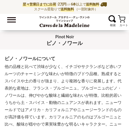
翌々営業日までに出荷
/
2万円
or
6本
以上で
送料無料
スクール受取りで
送料無料
（一部対象外）
お気に入
ワイン通販ならワイン
Pinot Noir
ピノ・ノワール
ピノ・ノワールについて
他の品種と比べて渋味が少なく、イチゴやサクランボなど赤いフ
ルーツのチャーミングな味わいが特徴のブドウ品種。熟成すると
スパイスや土の香りが強まり、より複雑な香りに発展します。代
表的な産地は、フランス・ブルゴーニュ。ブルゴーニュのピノ・
ノワールは、伸びやかな酸味と繊細な味わいが特徴。比較的若い
うちから土・スパイス・動物のニュアンスが表れます。ニューワ
ールドではアメリカ・カリフォルニアやニュージーランドのもの
が高評価を得ています。カリフォルニアのものはブルゴーニュと
比べ、酸味が穏やかで果実味豊かな明るいキャラクター。ニュー