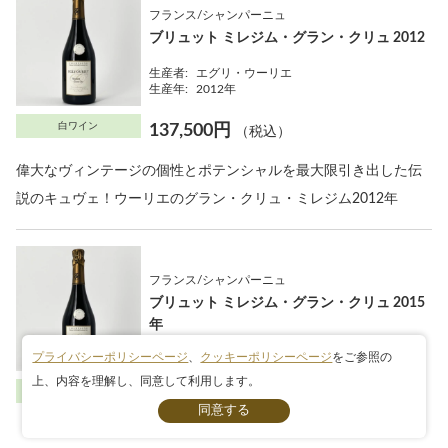
フランス/シャンパーニュ
ブリュット ミレジム・グラン・クリュ 2012
生産者:
エグリ・ウーリエ
生産年:
2012年
白ワイン
137,500円
（税込）
偉大なヴィンテージの個性とポテンシャルを最大限引き出した伝
説のキュヴェ！ウーリエのグラン・クリュ・ミレジム2012年
フランス/シャンパーニュ
ブリュット ミレジム・グラン・クリュ 2015
年
プライバシーポリシーページ
、
クッキーポリシーページ
をご参照の
生産者:
エグリ・ウーリエ
生産年:
2015年
上、内容を理解し、同意して利用します。
条件検索
白ワイン
132,000円
（税込）