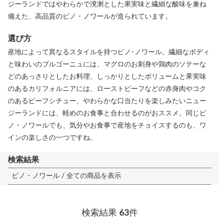
ジーランドではやわらかで溌溂とした果実味と繊細な酸味を兼ね
備えた、高品質のピノ・ノワールが造られています。
選び方
産地によって異なるスタイルを持つピノ･ノワール。繊細なボディ
と味わいのブルゴーニュには、マグロのお刺身や鶏肉のソテーな
どのあっさりとしたお料理、しっかりとしたボリュームと果実味
のあるカリフォルニアには、ローストビーフなどの赤身肉やコク
のあるビーフシチュー、やわらかな口当たりを楽しみたいニュー
ジーランドには、軽めのお食事と合わせるのがおススメ。同じピ
ノ・ノワールでも、気分やお食事で産地をチョイスするのも、ワ
インの楽しさの一つですね。
検索結果
ピノ・ノワール /
全ての商品を表示
検索結果
63
件