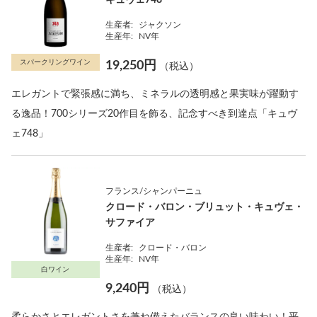
キュヴェ748
生産者:
ジャクソン
生産年:
NV年
スパークリングワイン
19,250円
（税込）
エレガントで緊張感に満ち、ミネラルの透明感と果実味が躍動す
る逸品！700シリーズ20作目を飾る、記念すべき到達点「キュヴ
ェ748」
フランス/シャンパーニュ
クロード・バロン・ブリュット・キュヴェ・
サファイア
生産者:
クロード・バロン
生産年:
NV年
白ワイン
9,240円
（税込）