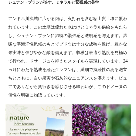
シュナン・ブランが映す、ミネラルと緊張感の美学
アンドル川流域に広がる畑は、火打石を含む粘土質土壌に覆わ
れています。この土壌は優れた水はけとミネラル供給をもたら
し、シュナン・ブランに独特の緊張感と透明感を与えます。温
暖な準海洋性気候のもとでブドウは十分な成熟を遂げ、豊かな
果実味と伸びやかな酸を備えます。収穫は最適な熟度を見極め
て行われ、ドサージュを抑えたスタイルを実現しています。24
ヵ月にわたる熟成を経たクレマンは、繊細で持続性のある泡立
ちとともに、白い果実や石灰的なニュアンスを湛えます。ピュ
アでありながら奥行きを感じさせる味わいが、このドメーヌの
個性を明確に物語っています。