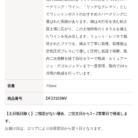
ークリング・ワイン。「リッチなクレマン」とし
てワシントンポストのおすすめスパークリングに
選ばれた実績があります。畑は火打石を含む粘土
質土壌に広がり、この土地特有のミネラルを備え
たワインを生み出します。リュット・レゾネで栽
培されたブドウを、摘みで丁寧に収穫。収穫後は
空気圧式プレスにて優しく圧搾し低温で発酵。瓶
内二次発酵を経て自社セラーで熟成・ルミュアー
ジュ・デゴルジュマンまで一貫管理。瓶内で24ヵ
月間の熟成を行っています。
容量
750ml
商品番号
DF23103NV
【土日祝日除く】ご指定がない場合、ご注文日から1～2営業日で発送しま
す。
お届け日は、エリアにより出荷翌日から翌々日となります。