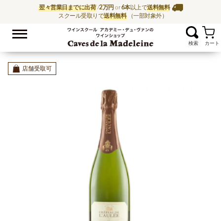
翌々営業日までに出荷
/
2万円
or
6本
以上で
送料無料
スクール受取りで
送料無料
（一部対象外）
お気に入
ワイン通販ならワイン
店舗受取可