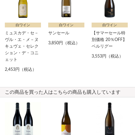
白ワイン
白ワイン
白ワイン
ミュスカデ・セ－
サンセール
【サマーセール特
ヴル・エ・メ－ヌ
別価格 20％OFF】
3,850円（税込）
キュヴェ・セレク
ベルリグー
ション・デ・コニ
3,553円（税込）
ェット
2,453円（税込）
この商品を買った人はこちらの商品も購入しています