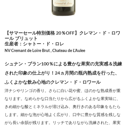
【サマーセール特別価格 20％OFF】クレマン・ド・ロワ
ール ブリュット
生産者：シャトー・ド・ロレ
NV Cremant de Loire Brut , Chateau de L'Aulee
シュナン・ブラン100％による豊かな果実の充実感＆洗練
された印象の仕上がり！24ヵ月間の瓶内熟成を行った、
ふくよかな飲み心地のクレマン・ド・ロワール
洋ナシやリンゴの香り。さらに白い花や蜜、ほのかな熟成香が重
なります。なめらかな口当たりから広がるふくよかな果実味に、
きめ細かな酸とミネラルが溶け込み、奥行きのある印象をもたら
します。細かな泡が心地よく広がり、口中に豊かな質感を残しな
がら長い余韻が残ります。リッチでありながら洗練された、果実