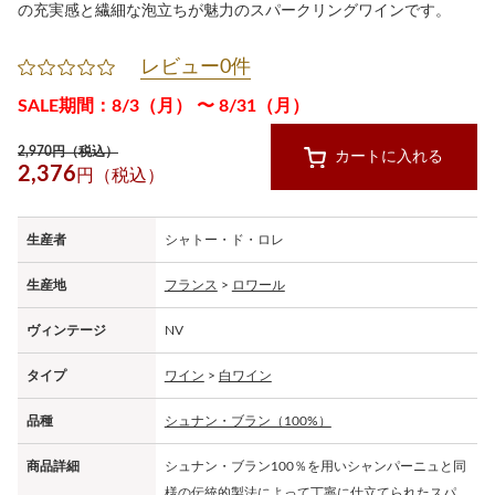
の充実感と繊細な泡立ちが魅力のスパークリングワインです。
レビュー0件
SALE期間：8/3（月） 〜 8/31（月）
2,970円（税込）
カートに入れる
2,376
円（税込）
生産者
シャトー・ド・ロレ
生産地
フランス
>
ロワール
ヴィンテージ
NV
タイプ
ワイン
>
白ワイン
品種
シュナン・ブラン（100%）
商品詳細
シュナン・ブラン100％を用いシャンパーニュと同
様の伝統的製法によって丁寧に仕立てられたスパ