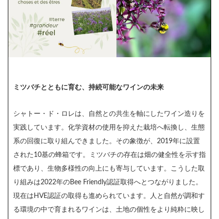
ミツバチとともに育む、持続可能なワインの未来
シャトー・ド・ロレは、自然との共生を軸にしたワイン造りを
実践しています。化学資材の使用を抑えた栽培へ転換し、生態
系の回復に取り組んできました。その象徴が、2019年に設置
された10基の蜂箱です。ミツバチの存在は畑の健全性を示す指
標であり、生物多様性の向上にも寄与しています。こうした取
り組みは2022年のBee Friendly認証取得へとつながりました。
現在はHVE認証の取得も進められています。人と自然が調和す
る環境の中で育まれるワインは、土地の個性をより純粋に映し